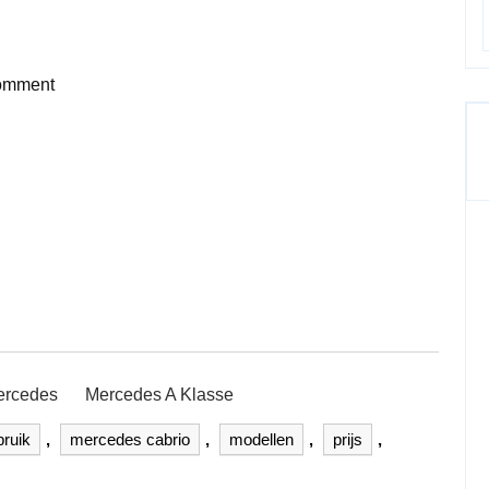
omment
ercedes
Mercedes A Klasse
bruik
,
mercedes cabrio
,
modellen
,
prijs
,