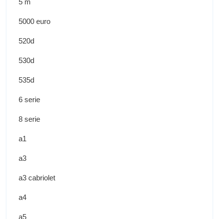
5 m
5000 euro
520d
530d
535d
6 serie
8 serie
a1
a3
a3 cabriolet
a4
a5