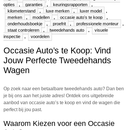
opties
,
garanties
,
keuringsrapporten
,
kilometerstand
,
luxe merken
,
luxer model
,
merken
,
modellen
,
occasie auto's te koop
,
onderhoudsboekje
,
proefrit
,
professionele monteur
,
staat controleren
,
tweedehands auto
,
visuele
inspectie
,
voordelen
Occasie Auto’s te Koop: Vind
Jouw Perfecte Tweedehands
Wagen
Op zoek naar een betaalbare tweedehands auto? Dan ben
je bij ons aan het juiste adres! Ontdek ons uitgebreide
aanbod van occasie auto’s te koop en vind de wagen die
perfect bij jou past.
Waarom Kiezen voor een Occasie