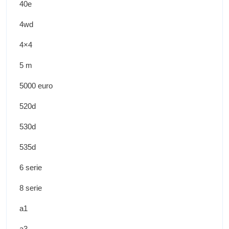
40e
4wd
4×4
5 m
5000 euro
520d
530d
535d
6 serie
8 serie
a1
a3