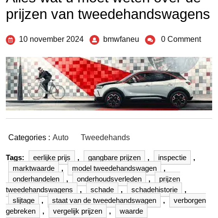
prijzen van tweedehandswagens
10 november 2024
bmwfaneu
0 Comment
Categories :
Auto
Tweedehands
Tags:
eerlijke prijs
,
gangbare prijzen
,
inspectie
,
marktwaarde
,
model tweedehandswagen
,
onderhandelen
,
onderhoudsverleden
,
prijzen
tweedehandswagens
,
schade
,
schadehistorie
,
slijtage
,
staat van de tweedehandswagen
,
verborgen
gebreken
,
vergelijk prijzen
,
waarde