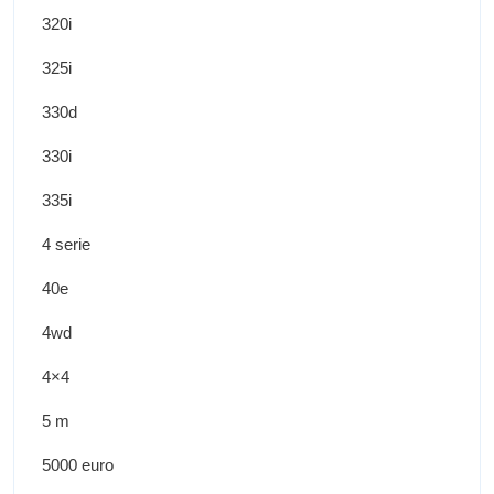
320i
325i
330d
330i
335i
4 serie
40e
4wd
4×4
5 m
5000 euro