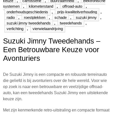
keuze
,
carrosserie
,
duurzaamheid
,
elektronische
systemen
,
kilometerstand
,
offroad-auto
,
onderhoudsgeschiedenis
,
prijs-kwaliteitverhouding
,
radio
,
roestplekken
,
schade
,
suzuki jimny
,
suzuki jimny tweedehands
,
tweedehands
,
verlichting
,
vierwielaandrijving
Suzuki Jimny Tweedehands –
Een Betrouwbare Keuze voor
Avonturiers
De Suzuki Jimny is een compacte en robuuste terreinauto
die geliefd is bij avonturiers over de hele wereld. Voor wie
op zoek is naar een betrouwbare en veelzijdige offroad-
auto, kan een tweedehands Suzuki Jimny een uitstekende
keuze zijn.
Met zijn kenmerkende retro-uitstraling en compacte formaat