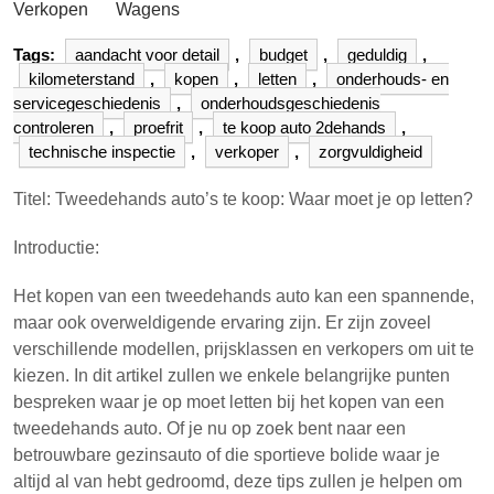
Verkopen
Wagens
Tags:
aandacht voor detail
,
budget
,
geduldig
,
kilometerstand
,
kopen
,
letten
,
onderhouds- en
servicegeschiedenis
,
onderhoudsgeschiedenis
controleren
,
proefrit
,
te koop auto 2dehands
,
technische inspectie
,
verkoper
,
zorgvuldigheid
Titel: Tweedehands auto’s te koop: Waar moet je op letten?
Introductie:
Het kopen van een tweedehands auto kan een spannende,
maar ook overweldigende ervaring zijn. Er zijn zoveel
verschillende modellen, prijsklassen en verkopers om uit te
kiezen. In dit artikel zullen we enkele belangrijke punten
bespreken waar je op moet letten bij het kopen van een
tweedehands auto. Of je nu op zoek bent naar een
betrouwbare gezinsauto of die sportieve bolide waar je
altijd al van hebt gedroomd, deze tips zullen je helpen om