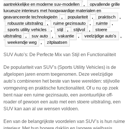
aantrekkelijke en moderne suv-modellen
,
opvallende grille
luxueuze interieurs met hoogwaardige materialen en
geavanceerde technologieën
,
populariteit
,
praktisch
,
robuuste uitstraling
,
ruime gezinsauto
,
ruimte
,
sports utility vehicles
,
stijl
,
stijlvol
,
stoere
uitstraling
,
suv auto
,
vakantie
,
veelzijdige auto's
,
weekendje weg
,
zitplaatsen
SUV Auto’s: De Perfecte Mix van Stijl en Functionaliteit
De populariteit van SUV’s (Sports Utility Vehicles) is de
afgelopen jaren enorm toegenomen. Deze veelzijdige
auto’s combineren het beste van twee werelden: stijlvolle
vormgeving en praktische functionaliteit. Of u nu op zoek
bent naar een ruime gezinsauto, een avontuurlijke off-
roader of gewoon een auto met een stoere uitstraling, een
SUV kan aan al uw wensen voldoen.
Een van de belangrijkste voordelen van SUV’s is hun ruime
interieur. Met hun hogere daklijn en langere wielbasis