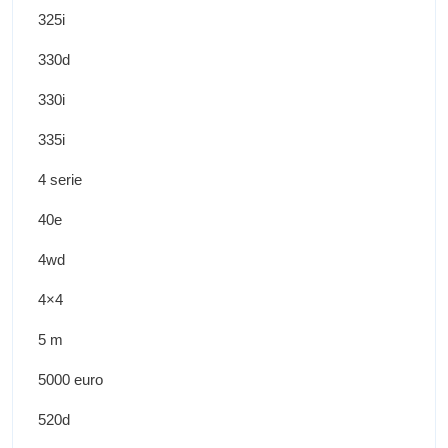
325i
330d
330i
335i
4 serie
40e
4wd
4×4
5 m
5000 euro
520d