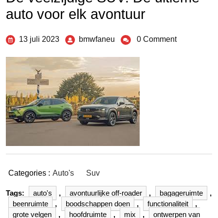
auto voor elk avontuur
13 juli 2023
bmwfaneu
0 Comment
Categories :
Auto's
Suv
Tags:
auto's
,
avontuurlijke off-roader
,
bagageruimte
,
beenruimte
,
boodschappen doen
,
functionaliteit
,
grote velgen
,
hoofdruimte
,
mix
,
ontwerpen van