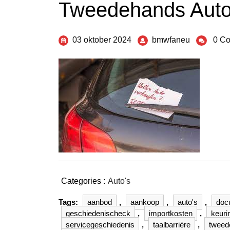
Tweedehands Auto 
03 oktober 2024
bmwfaneu
0 C
Categories :
Auto's
Tags:
aanbod
,
aankoop
,
auto's
,
doc
geschiedenischeck
,
importkosten
,
keuri
servicegeschiedenis
,
taalbarrière
,
tweed