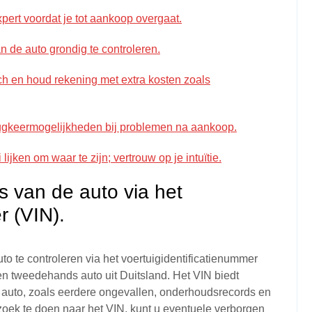
pert voordat je tot aankoop overgaat.
 de auto grondig te controleren.
ch en houd rekening met extra kosten zoals
erugkeermogelijkheden bij problemen na aankoop.
jken om waar te zijn; vertrouw op je intuïtie.
s van de auto via het
r (VIN).
to te controleren via het voertuigidentificatienummer
n tweedehands auto uit Duitsland. Het VIN biedt
e auto, zoals eerdere ongevallen, onderhoudsrecords en
zoek te doen naar het VIN, kunt u eventuele verborgen