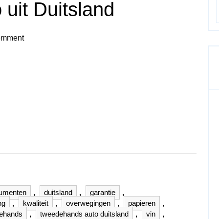
uit Duitsland
omment
umenten
,
duitsland
,
garantie
,
ng
,
kwaliteit
,
overwegingen
,
papieren
,
ehands
,
tweedehands auto duitsland
,
vin
,