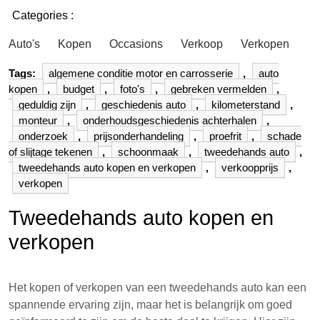
Categories :
Auto's
Kopen
Occasions
Verkoop
Verkopen
Tags:
algemene conditie motor en carrosserie
,
auto
kopen
,
budget
,
foto's
,
gebreken vermelden
,
geduldig zijn
,
geschiedenis auto
,
kilometerstand
,
monteur
,
onderhoudsgeschiedenis achterhalen
,
onderzoek
,
prijsonderhandeling
,
proefrit
,
schade
of slijtage tekenen
,
schoonmaak
,
tweedehands auto
,
tweedehands auto kopen en verkopen
,
verkoopprijs
,
verkopen
Tweedehands auto kopen en
verkopen
Het kopen of verkopen van een tweedehands auto kan een
spannende ervaring zijn, maar het is belangrijk om goed