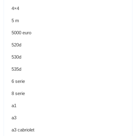
4×4
5 m
5000 euro
520d
530d
535d
6 serie
8 serie
a1
a3
a3 cabriolet