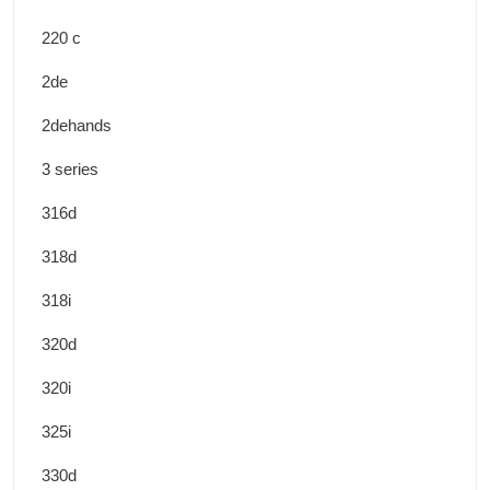
220 c
2de
2dehands
3 series
316d
318d
318i
320d
320i
325i
330d