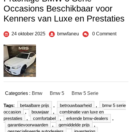
Occasions Beschikbaar voor
Kenners van Luxe en Prestaties
24 oktober 2025
bmwfaneu
0 Comment
Categories :
Bmw
Bmw 5
Bmw 5 Serie
Tags:
betaalbare prijs
,
betrouwbaarheid
,
bmw 5 serie
occasion
,
bouwjaar
,
combinatie van luxe en
prestaties
,
comfortabel
,
erkende bmw-dealers
,
garantievoorwaarden
,
gemiddelde prijs
,
gespecialiseerde autodealers
,
investering
,