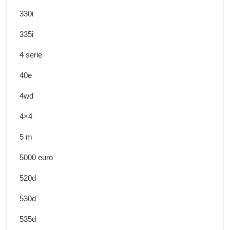
330i
335i
4 serie
40e
4wd
4×4
5 m
5000 euro
520d
530d
535d