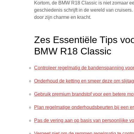
Kortom, de BMW R18 Classic is niet zomaar een
geschiedenis schrijft in de wereld van cruisers
door zijn charme en kracht.
Zes Essentiële Tips vo
BMW R18 Classic
Controleer regelmatig de bandenspanning voor o
Onderhoud de ketting en smeer deze om slijtag
Gebruik premium brandstof voor een betere mot
Plan regelmatige onderhoudsbeurten bij een 
Pas de vering aan op basis van persoonlijke v
Vergeet niet om de remmen regelmatig te control