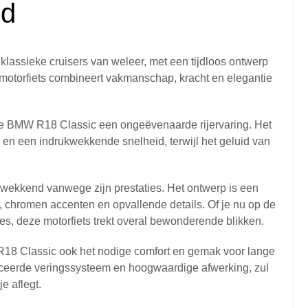
id
assieke cruisers van weleer, met een tijdloos ontwerp
motorfiets combineert vakmanschap, kracht en elegantie
de BMW R18 Classic een ongeëvenaarde rijervaring. Het
e en een indrukwekkende snelheid, terwijl het geluid van
wekkend vanwege zijn prestaties. Het ontwerp is een
en, chromen accenten en opvallende details. Of je nu op de
es, deze motorfiets trekt overal bewonderende blikken.
W R18 Classic ook het nodige comfort en gemak voor lange
anceerde veringssysteem en hoogwaardige afwerking, zul
e aflegt.