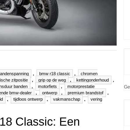
andenspanning
,
bmw r18 classic
,
chromen
sche zitpositie
,
grip op de weg
,
kettingonderhoud
,
ensduur banden
,
motorfiets
,
motorprestatie
Ge
kende bmw-dealer
,
ontwerp
,
premium brandstof
,
id
,
tijdloos ontwerp
,
vakmanschap
,
vering
8 Classic: Een