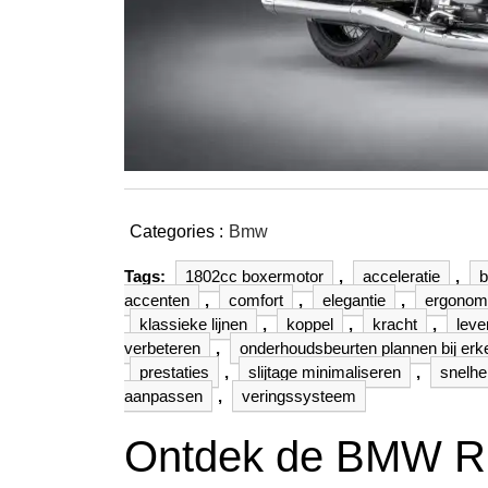
Categories :
Bmw
Tags:
1802cc boxermotor
,
acceleratie
,
b
accenten
,
comfort
,
elegantie
,
ergonomi
klassieke lijnen
,
koppel
,
kracht
,
lev
verbeteren
,
onderhoudsbeurten plannen bij er
prestaties
,
slijtage minimaliseren
,
snelhe
aanpassen
,
veringssysteem
Ontdek de BMW R1