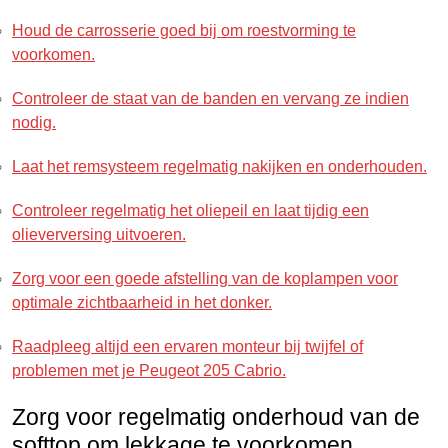
Houd de carrosserie goed bij om roestvorming te
voorkomen.
Controleer de staat van de banden en vervang ze indien
nodig.
Laat het remsysteem regelmatig nakijken en onderhouden.
Controleer regelmatig het oliepeil en laat tijdig een
olieverversing uitvoeren.
Zorg voor een goede afstelling van de koplampen voor
optimale zichtbaarheid in het donker.
Raadpleeg altijd een ervaren monteur bij twijfel of
problemen met je Peugeot 205 Cabrio.
Zorg voor regelmatig onderhoud van de
softtop om lekkage te voorkomen.