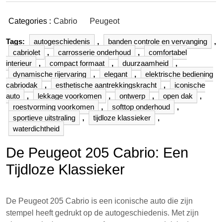
Categories :
Cabrio
Peugeot
Tags:
autogeschiedenis
,
banden controle en vervanging
,
cabriolet
,
carrosserie onderhoud
,
comfortabel
interieur
,
compact formaat
,
duurzaamheid
,
dynamische rijervaring
,
elegant
,
elektrische bediening
cabriodak
,
esthetische aantrekkingskracht
,
iconische
auto
,
lekkage voorkomen
,
ontwerp
,
open dak
,
roestvorming voorkomen
,
softtop onderhoud
,
sportieve uitstraling
,
tijdloze klassieker
,
waterdichtheid
De Peugeot 205 Cabrio: Een
Tijdloze Klassieker
De Peugeot 205 Cabrio is een iconische auto die zijn
stempel heeft gedrukt op de autogeschiedenis. Met zijn