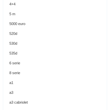
4×4
5 m
5000 euro
520d
530d
535d
6 serie
8 serie
a1
a3
a3 cabriolet