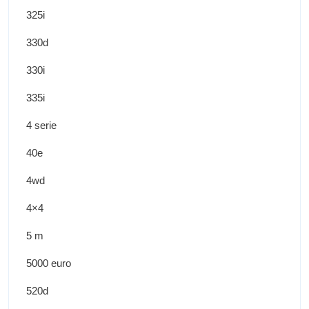
325i
330d
330i
335i
4 serie
40e
4wd
4×4
5 m
5000 euro
520d