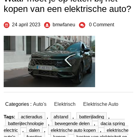
kopen van een elektrische auto?
24 april 2023
bmwfaneu
0 Comment
Categories :
Auto's
Elektrisch
Elektrische Auto
Tags:
actieradius
,
afstand
,
batterijlading
,
batterijtechnologie
,
bewegende delen
,
dacia spring
electric
,
dalen
,
elektrische auto kopen
,
elektrische
auto's
,
functies
,
kopen
,
kosten van elektriciteit en