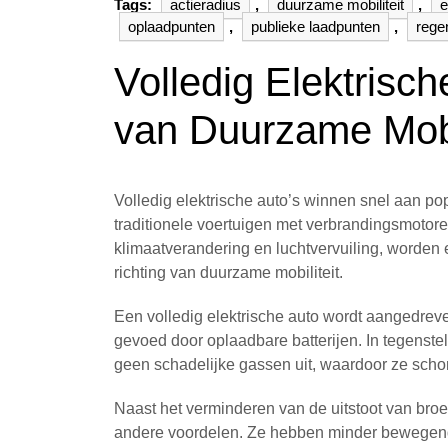
Tags:
actieradius
,
duurzame mobiliteit
,
e
oplaadpunten
,
publieke laadpunten
,
rege
Volledig Elektrisc
van Duurzame Mobil
Volledig elektrische auto’s winnen snel aan popu
traditionele voertuigen met verbrandingsmoto
klimaatverandering en luchtvervuiling, worden e
richting van duurzame mobiliteit.
Een volledig elektrische auto wordt aangedrev
gevoed door oplaadbare batterijen. In tegenstell
geen schadelijke gassen uit, waardoor ze schone
Naast het verminderen van de uitstoot van broe
andere voordelen. Ze hebben minder bewegend