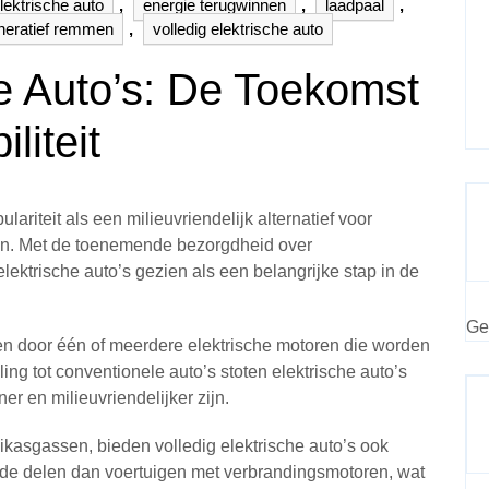
lektrische auto
,
energie terugwinnen
,
laadpaal
,
neratief remmen
,
volledig elektrische auto
he Auto’s: De Toekomst
iteit
lariteit als een milieuvriendelijk alternatief voor
ren. Met de toenemende bezorgdheid over
lektrische auto’s gezien als een belangrijke stap in de
Ge
en door één of meerdere elektrische motoren die worden
ing tot conventionele auto’s stoten elektrische auto’s
r en milieuvriendelijker zijn.
ikasgassen, bieden volledig elektrische auto’s ook
e delen dan voertuigen met verbrandingsmotoren, wat