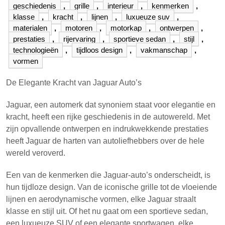
geschiedenis
,
grille
,
interieur
,
kenmerken
,
klasse
,
kracht
,
lijnen
,
luxueuze suv
,
materialen
,
motoren
,
motorkap
,
ontwerpen
,
prestaties
,
rijervaring
,
sportieve sedan
,
stijl
,
technologieën
,
tijdloos design
,
vakmanschap
,
vormen
De Elegante Kracht van Jaguar Auto’s
Jaguar, een automerk dat synoniem staat voor elegantie en
kracht, heeft een rijke geschiedenis in de autowereld. Met
zijn opvallende ontwerpen en indrukwekkende prestaties
heeft Jaguar de harten van autoliefhebbers over de hele
wereld veroverd.
Een van de kenmerken die Jaguar-auto’s onderscheidt, is
hun tijdloze design. Van de iconische grille tot de vloeiende
lijnen en aerodynamische vormen, elke Jaguar straalt
klasse en stijl uit. Of het nu gaat om een sportieve sedan,
een luxueuze SUV of een elegante sportwagen, elke