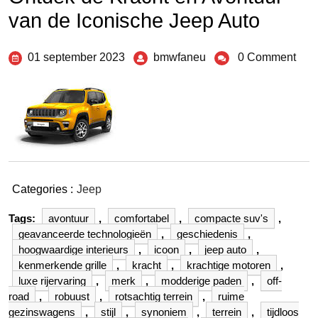
van de Iconische Jeep Auto
01 september 2023
bmwfaneu
0 Comment
Categories :
Jeep
Tags:
avontuur
,
comfortabel
,
compacte suv's
,
geavanceerde technologieën
,
geschiedenis
,
hoogwaardige interieurs
,
icoon
,
jeep auto
,
kenmerkende grille
,
kracht
,
krachtige motoren
,
luxe rijervaring
,
merk
,
modderige paden
,
off-
road
,
robuust
,
rotsachtig terrein
,
ruime
gezinswagens
,
stijl
,
synoniem
,
terrein
,
tijdloos