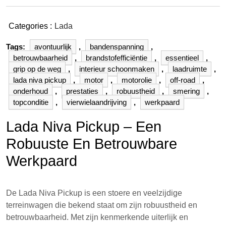
Categories :
Lada
Tags:
avontuurlijk
,
bandenspanning
,
betrouwbaarheid
,
brandstofefficiëntie
,
essentieel
,
grip op de weg
,
interieur schoonmaken
,
laadruimte
,
lada niva pickup
,
motor
,
motorolie
,
off-road
,
onderhoud
,
prestaties
,
robuustheid
,
smering
,
topconditie
,
vierwielaandrijving
,
werkpaard
Lada Niva Pickup – Een
Robuuste En Betrouwbare
Werkpaard
De Lada Niva Pickup is een stoere en veelzijdige
terreinwagen die bekend staat om zijn robuustheid en
betrouwbaarheid. Met zijn kenmerkende uiterlijk en