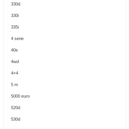
330d
330i
335i
4 serie
40e
4wd
4×4
5 m
5000 euro
520d
530d