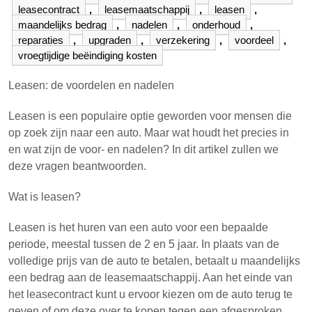
leasecontract
,
leasemaatschappij
,
leasen
,
maandelijks bedrag
,
nadelen
,
onderhoud
,
reparaties
,
upgraden
,
verzekering
,
voordeel
,
vroegtijdige beëindiging kosten
Leasen: de voordelen en nadelen
Leasen is een populaire optie geworden voor mensen die
op zoek zijn naar een auto. Maar wat houdt het precies in
en wat zijn de voor- en nadelen? In dit artikel zullen we
deze vragen beantwoorden.
Wat is leasen?
Leasen is het huren van een auto voor een bepaalde
periode, meestal tussen de 2 en 5 jaar. In plaats van de
volledige prijs van de auto te betalen, betaalt u maandelijks
een bedrag aan de leasemaatschappij. Aan het einde van
het leasecontract kunt u ervoor kiezen om de auto terug te
geven of om deze over te kopen tegen een afgesproken