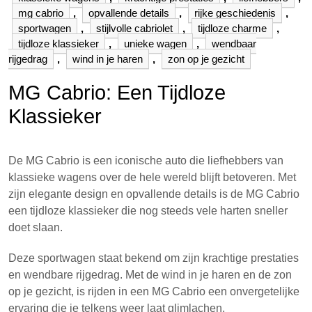
mg cabrio
,
opvallende details
,
rijke geschiedenis
,
sportwagen
,
stijlvolle cabriolet
,
tijdloze charme
,
tijdloze klassieker
,
unieke wagen
,
wendbaar
rijgedrag
,
wind in je haren
,
zon op je gezicht
MG Cabrio: Een Tijdloze
Klassieker
De MG Cabrio is een iconische auto die liefhebbers van
klassieke wagens over de hele wereld blijft betoveren. Met
zijn elegante design en opvallende details is de MG Cabrio
een tijdloze klassieker die nog steeds vele harten sneller
doet slaan.
Deze sportwagen staat bekend om zijn krachtige prestaties
en wendbare rijgedrag. Met de wind in je haren en de zon
op je gezicht, is rijden in een MG Cabrio een onvergetelijke
ervaring die je telkens weer laat glimlachen.