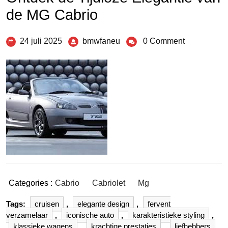
de MG Cabrio
24 juli 2025
bmwfaneu
0 Comment
Categories :
Cabrio
Cabriolet
Mg
Tags:
cruisen
,
elegante design
,
fervent
verzamelaar
,
iconische auto
,
karakteristieke styling
,
klassieke wagens
,
krachtige prestaties
,
liefhebbers
,