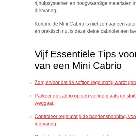
rijhulpsystemen en hoogwaardige materialen in 
rijervaring.
Kortom, de Mini Cabrio is niet zomaar een auto – 
en praktisch nut is deze kleine cabriolet een fa
Vijf Essentiële Tips v
van een Mini Cabrio
Zorg ervoor dat de softtop regelmatig wordt g
Parkeer de cabrio op een veilige plaats en sluit
weggaat.
Controleer regelmatig de bandenspanning, voor
rijervaring.