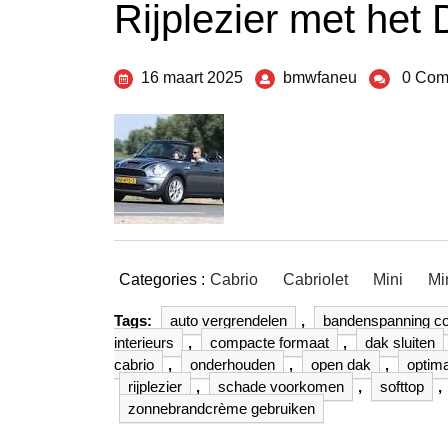
Rijplezier met het
16 maart 2025
bmwfaneu
0 Com
Categories :
Cabrio
Cabriolet
Mini
Mi
Tags:
auto vergrendelen
,
bandenspanning co
interieurs
,
compacte formaat
,
dak sluiten
cabrio
,
onderhouden
,
open dak
,
optima
rijplezier
,
schade voorkomen
,
softtop
,
zonnebrandcrème gebruiken