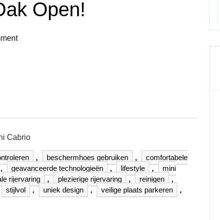
 Dak Open!
ment
ni Cabrio
ntroleren
,
beschermhoes gebruiken
,
comfortabele
,
geavanceerde technologieën
,
lifestyle
,
mini
le rijervaring
,
plezierige rijervaring
,
reinigen
,
stijlvol
,
uniek design
,
veilige plaats parkeren
,