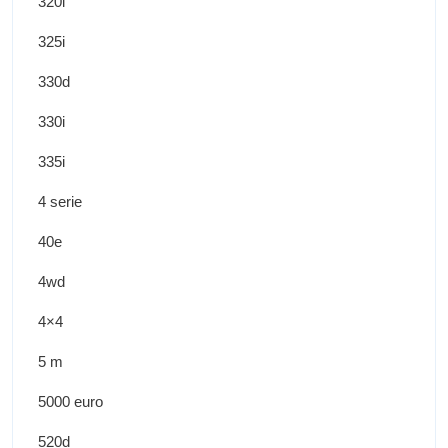
320i
325i
330d
330i
335i
4 serie
40e
4wd
4×4
5 m
5000 euro
520d