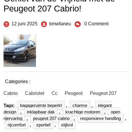
Peugeot 207 Cabrio!
12 juni 2025
bmwfaneu
0 Comment
Categories :
Cabrio
Cabriolet
Cc
Peugeot
Peugeot 207
Tags:
bagageruimte beperkt
,
charme
,
elegant
design
,
inklapbaar dak
,
krachtige motoren
,
open
rijervaring
,
peugeot 207 cabrio
,
responsieve handling
,
rijcomfort
,
sportief
,
stijlvol