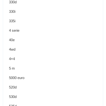
330d
330i
335i
4 serie
40e
4wd
4×4
5 m
5000 euro
520d
530d