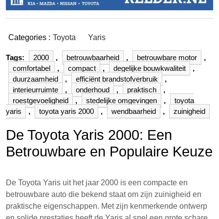
Categories :
Toyota
Yaris
Tags:
2000
,
betrouwbaarheid
,
betrouwbare motor
,
comfortabel
,
compact
,
degelijke bouwkwaliteit
,
duurzaamheid
,
efficiënt brandstofverbruik
,
interieurruimte
,
onderhoud
,
praktisch
,
roestgevoeligheid
,
stedelijke omgevingen
,
toyota
yaris
,
toyota yaris 2000
,
wendbaarheid
,
zuinigheid
De Toyota Yaris 2000: Een
Betrouwbare en Populaire Keuze
De Toyota Yaris uit het jaar 2000 is een compacte en
betrouwbare auto die bekend staat om zijn zuinigheid en
praktische eigenschappen. Met zijn kenmerkende ontwerp
en solide prestaties heeft de Yaris al snel een grote schare