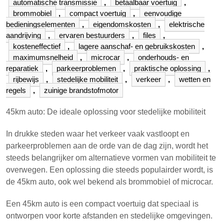
automatische transmissie
,
betaalbaar voertuig
,
brommobiel
,
compact voertuig
,
eenvoudige
bedieningselementen
,
eigendomskosten
,
elektrische
aandrijving
,
ervaren bestuurders
,
files
,
kosteneffectief
,
lagere aanschaf- en gebruikskosten
,
maximumsnelheid
,
microcar
,
onderhouds- en
reparatiek
,
parkeerproblemen
,
praktische oplossing
,
rijbewijs
,
stedelijke mobiliteit
,
verkeer
,
wetten en
regels
,
zuinige brandstofmotor
45km auto: De ideale oplossing voor stedelijke mobiliteit
In drukke steden waar het verkeer vaak vastloopt en
parkeerproblemen aan de orde van de dag zijn, wordt het
steeds belangrijker om alternatieve vormen van mobiliteit te
overwegen. Een oplossing die steeds populairder wordt, is
de 45km auto, ook wel bekend als brommobiel of microcar.
Een 45km auto is een compact voertuig dat speciaal is
ontworpen voor korte afstanden en stedelijke omgevingen.