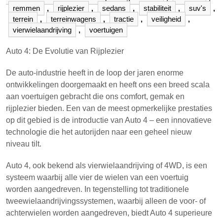
remmen
,
rijplezier
,
sedans
,
stabiliteit
,
suv's
,
terrein
,
terreinwagens
,
tractie
,
veiligheid
,
vierwielaandrijving
,
voertuigen
Auto 4: De Evolutie van Rijplezier
De auto-industrie heeft in de loop der jaren enorme
ontwikkelingen doorgemaakt en heeft ons een breed scala
aan voertuigen gebracht die ons comfort, gemak en
rijplezier bieden. Een van de meest opmerkelijke prestaties
op dit gebied is de introductie van Auto 4 – een innovatieve
technologie die het autorijden naar een geheel nieuw
niveau tilt.
Auto 4, ook bekend als vierwielaandrijving of 4WD, is een
systeem waarbij alle vier de wielen van een voertuig
worden aangedreven. In tegenstelling tot traditionele
tweewielaandrijvingssystemen, waarbij alleen de voor- of
achterwielen worden aangedreven, biedt Auto 4 superieure