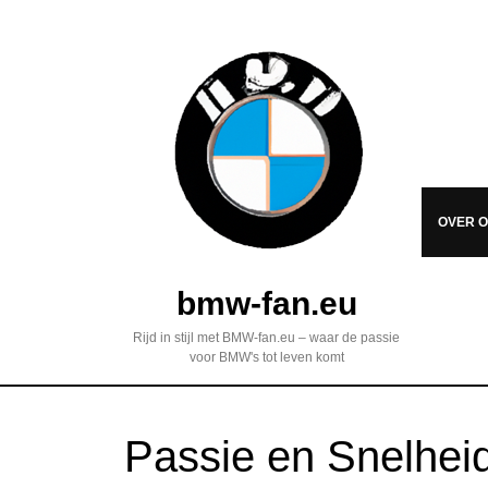
OVER 
bmw-fan.eu
Rijd in stijl met BMW-fan.eu – waar de passie
voor BMW's tot leven komt
Passie en Snelhei