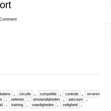
ort
 Comment
balans
,
circuits
,
competitie
,
controle
,
ervaren
lm
,
oefenen
,
omstandigheden
,
parcours
,
id
,
training
,
vaardigheden
,
veiligheid
,