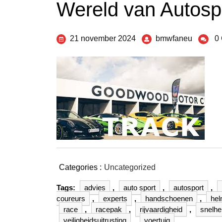
Wereld van Autosp
21 november 2024
bmwfaneu
0
Categories :
Uncategorized
Tags:
advies
,
auto sport
,
autosport
,
coureurs
,
experts
,
handschoenen
,
he
race
,
racepak
,
rijvaardigheid
,
snelhe
veiligheidsuitrusting
,
voertuig