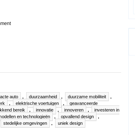
ment
acte auto
,
duurzaamheid
,
duurzame mobiliteit
,
erk
,
elektrische voertuigen
,
geavanceerde
kkend bereik
,
innovatie
,
innoveren
,
investeren in
odellen en technologieën
,
opvallend design
,
stedelijke omgevingen
,
uniek design