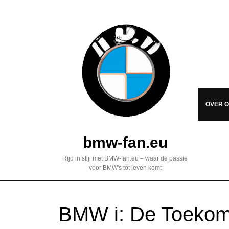
OVER 
bmw-fan.eu
Rijd in stijl met BMW-fan.eu – waar de passie
voor BMW's tot leven komt
BMW i: De Toekoms