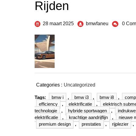
Rijden
28 maart 2025
bmwfaneu
0 Com
Categories :
Uncategorized
Tags:
bmw i
,
bmw i3
,
bmw i8
,
comp
efficiency
,
elektrificatie
,
elektrisch subm
technologie
,
hybride sportwagen
,
indrukwe
elektrificatie
,
krachtige aandrijflijn
,
nieuwe m
premium design
,
prestaties
,
rijplezier
,