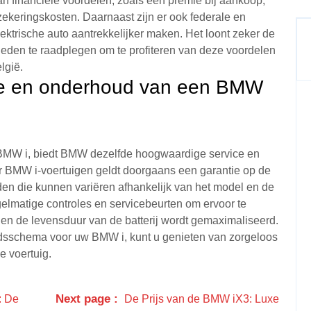
n financiële voordelen, zoals een premie bij aankoop,
rzekeringskosten. Daarnaast zijn er ook federale en
ektrische auto aantrekkelijker maken. Het loont zeker de
eden te raadplegen om te profiteren van deze voordelen
lgië.
tie en onderhoud van een BMW
 BMW i, biedt BMW dezelfde hoogwaardige service en
r BMW i-voertuigen geldt doorgaans een garantie op de
arden die kunnen variëren afhankelijk van het model en de
lmatige controles en servicebeurten om ervoor te
en en de levensduur van de batterij wordt gemaximaliseerd.
dsschema voor uw BMW i, kunt u genieten van zorgeloos
e voertuig.
Next page
: De
De Prijs van de BMW iX3: Luxe