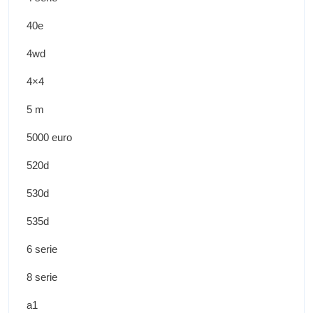
40e
4wd
4×4
5 m
5000 euro
520d
530d
535d
6 serie
8 serie
a1