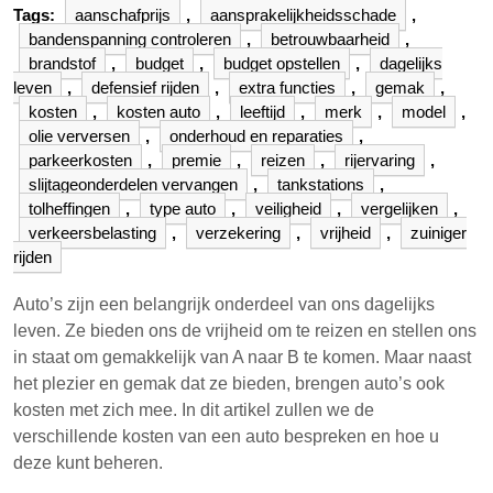
Tags:
aanschafprijs
,
aansprakelijkheidsschade
,
bandenspanning controleren
,
betrouwbaarheid
,
brandstof
,
budget
,
budget opstellen
,
dagelijks
leven
,
defensief rijden
,
extra functies
,
gemak
,
kosten
,
kosten auto
,
leeftijd
,
merk
,
model
,
olie verversen
,
onderhoud en reparaties
,
parkeerkosten
,
premie
,
reizen
,
rijervaring
,
slijtageonderdelen vervangen
,
tankstations
,
tolheffingen
,
type auto
,
veiligheid
,
vergelijken
,
verkeersbelasting
,
verzekering
,
vrijheid
,
zuiniger
rijden
Auto’s zijn een belangrijk onderdeel van ons dagelijks
leven. Ze bieden ons de vrijheid om te reizen en stellen ons
in staat om gemakkelijk van A naar B te komen. Maar naast
het plezier en gemak dat ze bieden, brengen auto’s ook
kosten met zich mee. In dit artikel zullen we de
verschillende kosten van een auto bespreken en hoe u
deze kunt beheren.