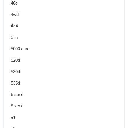
40e
4wd
4×4
5 m
5000 euro
520d
530d
535d
6 serie
8 serie
a1