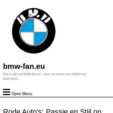
bmw-fan.eu
Rijd in stijl met BMW-fan.eu – waar de passie voor BMW's tot
leven komt
Open Menu
Rode Auto’s: Passie en Stijl op