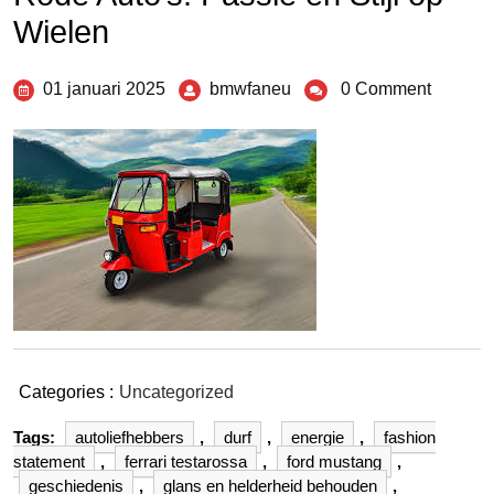
Wielen
01 januari 2025
bmwfaneu
0 Comment
Categories :
Uncategorized
Tags:
autoliefhebbers
,
durf
,
energie
,
fashion
statement
,
ferrari testarossa
,
ford mustang
,
geschiedenis
,
glans en helderheid behouden
,