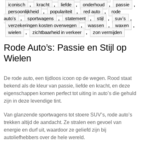
iconisch
,
kracht
,
liefde
,
onderhoud
,
passie
,
persoonlijkheid
,
populariteit
,
red auto
,
rode
auto's
,
sportwagens
,
statement
,
stijl
,
suv's
,
verzekeringen kosten overwegen
,
wassen
,
waxen
,
wielen
,
zichtbaarheid in verkeer
,
zon vermijden
Rode Auto’s: Passie en Stijl op
Wielen
De rode auto, een tijdloos icoon op de wegen. Rood staat
bekend als de kleur van passie, liefde en kracht, en deze
eigenschappen komen perfect tot uiting in auto’s die gehuld
zijn in deze levendige tint.
Van glanzende sportwagens tot stoere SUV’s, rode auto’s
trekken altijd de aandacht. Ze stralen een gevoel van
energie en durf uit, waardoor ze geliefd zijn bij
autoliefhebbers over de hele wereld.