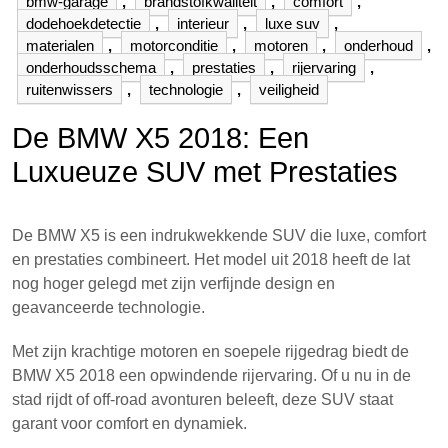
bmw-garage
,
brandstofkwaliteit
,
comfort
,
dodehoekdetectie
,
interieur
,
luxe suv
,
materialen
,
motorconditie
,
motoren
,
onderhoud
,
onderhoudsschema
,
prestaties
,
rijervaring
,
ruitenwissers
,
technologie
,
veiligheid
De BMW X5 2018: Een
Luxueuze SUV met Prestaties
De BMW X5 is een indrukwekkende SUV die luxe, comfort
en prestaties combineert. Het model uit 2018 heeft de lat
nog hoger gelegd met zijn verfijnde design en
geavanceerde technologie.
Met zijn krachtige motoren en soepele rijgedrag biedt de
BMW X5 2018 een opwindende rijervaring. Of u nu in de
stad rijdt of off-road avonturen beleeft, deze SUV staat
garant voor comfort en dynamiek.