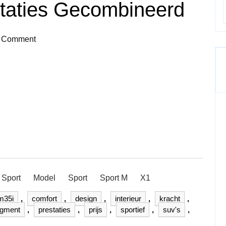
estaties Gecombineerd
 Comment
 Sport
Model
Sport
Sport M
X1
m35i
,
comfort
,
design
,
interieur
,
kracht
,
egment
,
prestaties
,
prijs
,
sportief
,
suv's
,