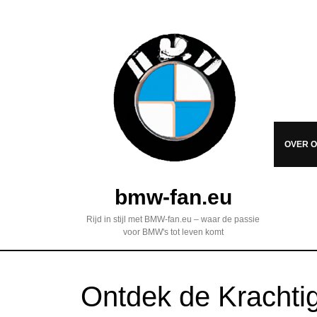
OVER 
bmw-fan.eu
Rijd in stijl met BMW-fan.eu – waar de passie
voor BMW's tot leven komt
Ontdek de Kracht