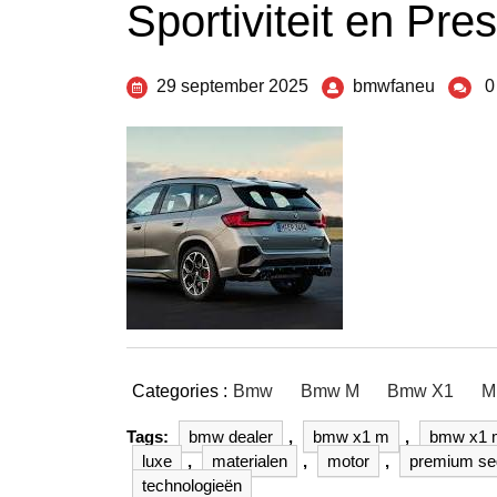
Sportiviteit en Pr
29 september 2025
bmwfaneu
0
Categories :
Bmw
Bmw M
Bmw X1
M
Tags:
bmw dealer
,
bmw x1 m
,
bmw x1 
luxe
,
materialen
,
motor
,
premium s
technologieën