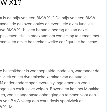
BMW X1?
at is de prijs van een BMW X1? De prijs van een BMW
model, de gekozen opties en eventuele extra functies.
euwe BMW X1 bij een bepaald bedrag en kan deze
pakketten. Het is raadzaam om contact op te nemen met
rmatie en om te bespreken welke configuratie het beste
ie beschikbaar is voor bepaalde modellen, waaronder de
viteit en het dynamische karakter van de auto te
 M onder andere sportievere stylingelementen zoals
logo’s en exclusieve velgen. Bovendien kan het M-pakket
ties, zoals aangepaste ophanging en remmen voor een
et van BMW voegt een extra dosis sportiviteit en
MW X1 M.