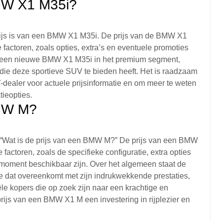
BMW X1 M35i?
prijs is van een BMW X1 M35i. De prijs van de BMW X1
 factoren, zoals opties, extra’s en eventuele promoties
van een nieuwe BMW X1 M35i in het premium segment,
s die deze sportieve SUV te bieden heeft. Het is raadzaam
ealer voor actuele prijsinformatie en om meer te weten
ieopties.
BMW M?
“Wat is de prijs van een BMW M?” De prijs van een BMW
factoren, zoals de specifieke configuratie, extra opties
 moment beschikbaar zijn. Over het algemeen staat de
 dat overeenkomt met zijn indrukwekkende prestaties,
iële kopers die op zoek zijn naar een krachtige en
prijs van een BMW X1 M een investering in rijplezier en