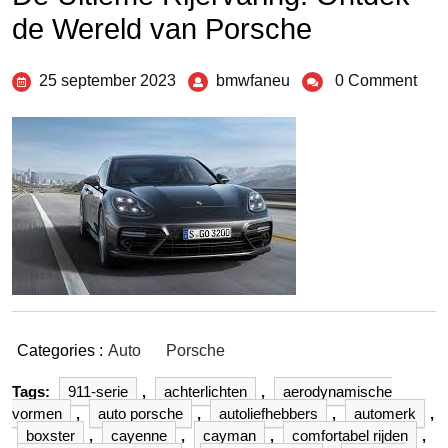
de Wereld van Porsche
25 september 2023
bmwfaneu
0 Comment
Categories :
Auto
Porsche
Tags:
911-serie
,
achterlichten
,
aerodynamische
vormen
,
auto porsche
,
autoliefhebbers
,
automerk
,
boxster
,
cayenne
,
cayman
,
comfortabel rijden
,