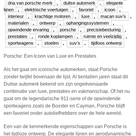
dna van porsche merk
,
duitse automerk
,
elegante
lijnen
,
elektrische voertuigen
,
favoriet
,
icoon
,
interieur
,
krachtige motoren
,
luxe
,
macan suv's
,
materialen
,
ontwerp
,
ophangingssystemen
,
opwindende ervaring
,
porsche
,
precisiebesturing
,
prestaties
,
ronde koplampen
,
ruimte en veelzijdig
,
sportwagens
,
stoelen
,
suv's
,
tijdloos ontwerp
Porsche: Een Icoon van Luxe en Prestaties
Als het gaat om iconische automerken, staat Porsche
zonder twijfel bovenaan de lijst. Al tientallen jaren staat dit
Duitse automerk bekend om zijn ongeëvenaarde
combinatie van luxe, prestaties en vakmanschap. Of het nu
gaat om de legendarische 911-serie of de opwindende
sportwagens zoals de Boxster en Cayman, Porsche blijft
een favoriet onder autoliefhebbers over de hele wereld.
Een van de kenmerkende eigenschappen van Porsche is
het tijdloze ontwerp. De elegante lijnen en aerodynamische