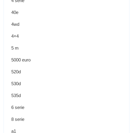
4 serie
40e
4wd
4×4
5 m
5000 euro
520d
530d
535d
6 serie
8 serie
a1