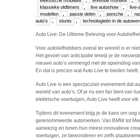
elektrische mobiliteit
,
erkende monteur
,
klassieke oldtimers
,
live autoshow
,
live-
modellen
,
passie delen
,
porsche
,
ra
auto's
,
stunts
,
technologieën in de autower
Auto Live: De Ultieme Beleving voor Autoliefh
Voor autoliefhebbers overal ter wereld is er n
Het gevoel van anticipatie terwijl je de nieuwst
nieuwe auto’s vermengd met de opwinding van het
En dat is precies wat Auto Live te bieden heeft.
Auto Live is een spectaculair evenement dat a
wereld van auto’s. Of je nu een fan bent van l
elektrische voertuigen, Auto Live heeft voor elk 
Tijdens dit evenement krijg je de kans om oog 
gerenommeerde automerken. Van BMW tot Merce
aanwezig en tonen hun meest innovatieve creat
voertuigen, ze bewonderen en zelfs plaatsnemen