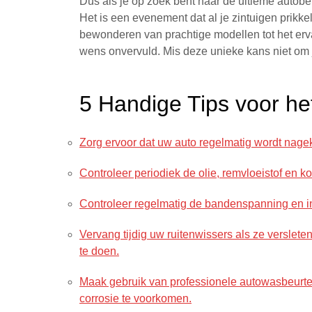
Dus als je op zoek bent naar de ultieme autobe
Het is een evenement dat al je zintuigen prikke
bewonderen van prachtige modellen tot het erv
wens onvervuld. Mis deze unieke kans niet om 
5 Handige Tips voor h
Zorg ervoor dat uw auto regelmatig wordt nag
Controleer periodiek de olie, remvloeistof en ko
Controleer regelmatig de bandenspanning en in
Vervang tijdig uw ruitenwissers als ze versleten 
te doen.
Maak gebruik van professionele autowasbeurte
corrosie te voorkomen.