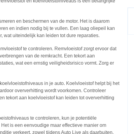
, remvloeistof en koelvloeistofniveaus is een belangrijke
het smeren en beschermen van de motor. Het is daarom
eren en indien nodig bij te vullen. Een laag oliepeil kan
 wat uiteindelijk kan leiden tot dure reparaties.
mvloeistof te controleren. Remvloeistof zorgt ervoor dat
overbrengen van de remkracht. Een tekort aan
aties, wat een ernstig veiligheidsrisico vormt. Zorg er
elvloeistofniveaus in je auto. Koelvloeistof helpt bij het
ardoor oververhitting wordt voorkomen. Controleer
en tekort aan koelvloeistof kan leiden tot oververhitting
eistofniveaus te controleren, kun je potentiële
 Het is een eenvoudige maar effectieve manier om
onditie verkeert, zowel tijdens Auto Live als daarbuiten.