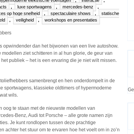
hypermoderne elektrische voertuigen
,
interactie
,
acts
,
luxe sportwagens
,
mercedes-benz
,
ces op hoge snelheid
,
spectaculaire shows
,
statische
eld
,
veiligheid
,
workshops en presentaties
ebbers
iets opwindender dan het bijwonen van een live autoshow.
e modellen ziet schitteren in al hun glorie, de geur van
 publiek – het is een ervaring die je niet wilt missen.
utoliefhebbers samenbrengt en hen onderdompelt in de
uxe sportwagens, klassieke oldtimers of hypermoderne
Ge
wat wils.
in oog te staan met de nieuwste modellen van
des-Benz, Audi tot Porsche – alle grote namen zijn
ies. Je kunt rondlopen tussen deze prachtige
 achter het stuur om te ervaren hoe het voelt om in zo’n