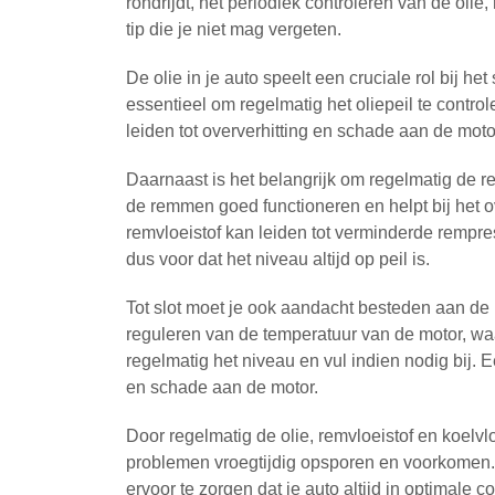
rondrijdt, het periodiek controleren van de olie
tip die je niet mag vergeten.
De olie in je auto speelt een cruciale rol bij 
essentieel om regelmatig het oliepeil te control
leiden tot oververhitting en schade aan de motor,
Daarnaast is het belangrijk om regelmatig de re
de remmen goed functioneren en helpt bij het 
remvloeistof kan leiden tot verminderde remprest
dus voor dat het niveau altijd op peil is.
Tot slot moet je ook aandacht besteden aan de ko
reguleren van de temperatuur van de motor, wa
regelmatig het niveau en vul indien nodig bij. E
en schade aan de motor.
Door regelmatig de olie, remvloeistof en koelvlo
problemen vroegtijdig opsporen en voorkomen.
ervoor te zorgen dat je auto altijd in optimale c