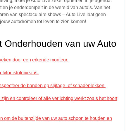
leving, moet je Auto Live zeker opnemen in je agenda.
lt en je onderdompelt in de wereld van auto’s. Van het
aren van spectaculaire shows – Auto Live laat geen
jouw autodromen tot leven te zien komen!
et Onderhouden van uw Auto
ekeken door een erkende monteur.
elvloeistofniveaus.
specteer de banden op slijtage- of schadeplekken.
zijn en controleer of alle verlichting werkt zoals het hoort
n om de buitenzijde van uw auto schoon te houden en