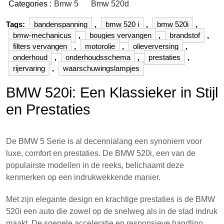
Categories :
Bmw 5
Bmw 520d
Tags:
bandenspanning
,
bmw 520 i
,
bmw 520i
,
bmw-mechanicus
,
bougies vervangen
,
brandstof
,
filters vervangen
,
motorolie
,
olieverversing
,
onderhoud
,
onderhoudsschema
,
prestaties
,
rijervaring
,
waarschuwingslampjes
BMW 520i: Een Klassieker in Stijl
en Prestaties
De BMW 5 Serie is al decennialang een synoniem voor
luxe, comfort en prestaties. De BMW 520i, een van de
populairste modellen in de reeks, belichaamt deze
kenmerken op een indrukwekkende manier.
Met zijn elegante design en krachtige prestaties is de BMW
520i een auto die zowel op de snelweg als in de stad indruk
maakt. De soepele acceleratie en responsieve handling