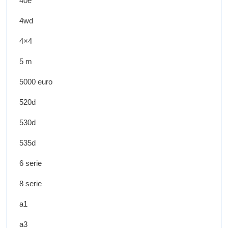
40e
4wd
4×4
5 m
5000 euro
520d
530d
535d
6 serie
8 serie
a1
a3