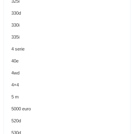
325i
330d
330i
335i
4 serie
40e
4wd
4×4
5 m
5000 euro
520d
530d