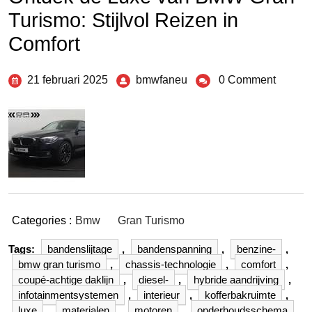
Turismo: Stijlvol Reizen in
Comfort
21 februari 2025
bmwfaneu
0 Comment
Categories :
Bmw
Gran Turismo
Tags:
bandenslijtage
,
bandenspanning
,
benzine-
,
bmw gran turismo
,
chassis-technologie
,
comfort
,
coupé-achtige daklijn
,
diesel-
,
hybride aandrijving
,
infotainmentsystemen
,
interieur
,
kofferbakruimte
,
luxe
,
materialen
,
motoren
,
onderhoudsschema
,