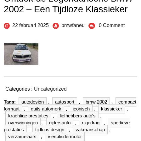
2002 – Een Tijdloze Klassieker
22 februari 2025
bmwfaneu
0 Comment
Categories :
Uncategorized
Tags:
autodesign
,
autosport
,
bmw 2002
,
compact
formaat
,
duits automerk
,
iconisch
,
klassieker
,
krachtige prestaties
,
liefhebbers auto's
,
overwinningen
,
rijdersauto
,
rijgedrag
,
sportieve
prestaties
,
tijdloos design
,
vakmanschap
,
verzamelaars
,
viercilindermotor