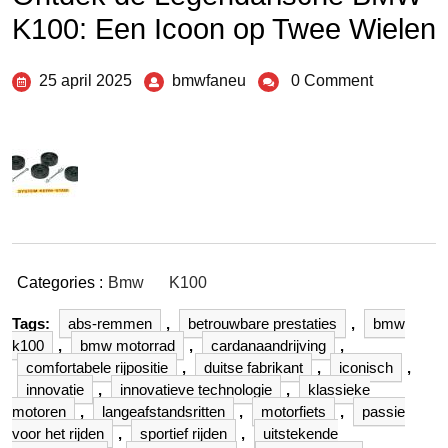
K100: Een Icoon op Twee Wielen
25 april 2025
bmwfaneu
0 Comment
Categories :
Bmw
K100
Tags:
abs-remmen
,
betrouwbare prestaties
,
bmw
k100
,
bmw motorrad
,
cardanaandrijving
,
comfortabele rijpositie
,
duitse fabrikant
,
iconisch
,
innovatie
,
innovatieve technologie
,
klassieke
motoren
,
langeafstandsritten
,
motorfiets
,
passie
voor het rijden
,
sportief rijden
,
uitstekende