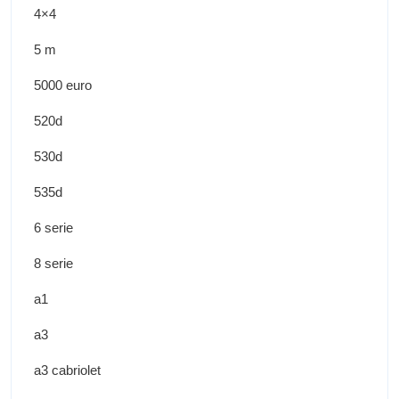
4×4
5 m
5000 euro
520d
530d
535d
6 serie
8 serie
a1
a3
a3 cabriolet