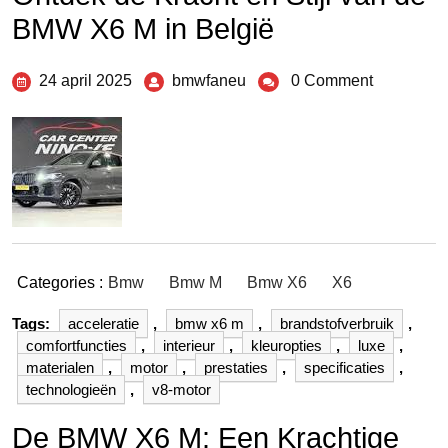
BMW X6 M in België
24 april 2025
bmwfaneu
0 Comment
Categories :
Bmw
Bmw M
Bmw X6
X6
Tags:
acceleratie
,
bmw x6 m
,
brandstofverbruik
,
comfortfuncties
,
interieur
,
kleuropties
,
luxe
,
materialen
,
motor
,
prestaties
,
specificaties
,
technologieën
,
v8-motor
De BMW X6 M: Een Krachtige