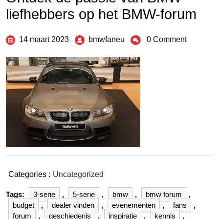
liefhebbers op het BMW-forum
14 maart 2023
bmwfaneu
0 Comment
Categories :
Uncategorized
Tags:
3-serie
,
5-serie
,
bmw
,
bmw forum
,
budget
,
dealer vinden
,
evenementen
,
fans
,
forum
,
geschiedenis
,
inspiratie
,
kennis
,